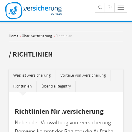
Navig
Anze
Home
›
Über .versicherung
›
Richtlinien
/ RICHTLINIEN
Was ist .versicherung
Vorteile von .versicherung
Richtlinien
Über die Registry
Richtlinien für .versicherung
Neben der Verwaltung von .versicherung-
Domains kommt der Registry die Aufgabe