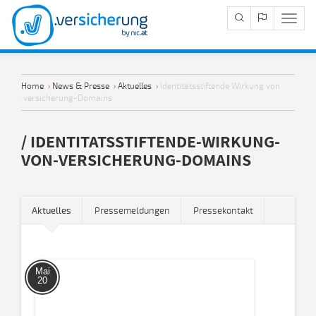
Navig
Anze
Home
›
News & Presse
›
Aktuelles
›
Identitätsstiftende Wirkung von
.versicherung-Domains
/ IDENTITATSSTIFTENDE-WIRKUNG-
VON-VERSICHERUNG-DOMAINS
Aktuelles
Pressemeldungen
Pressekontakt
Mai
20