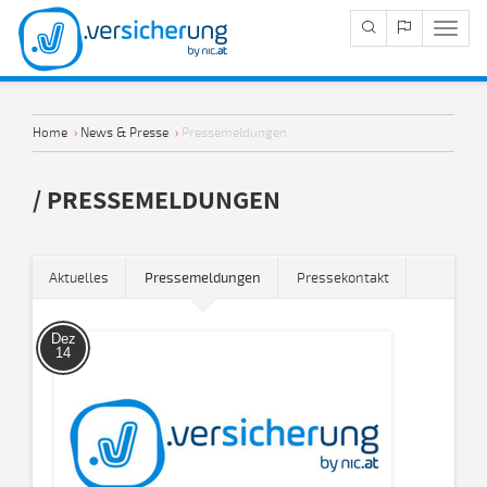
Navig
Anze
Home
›
News & Presse
›
Pressemeldungen
/ PRESSEMELDUNGEN
Aktuelles
Pressemeldungen
Pressekontakt
Dez
14