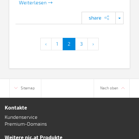
Weiterlesen
share
‹
1
2
3
›
Sitemap
Nach oben
Kontakte
Kundenservice
Premium-Domains
Weitere nic.at Produkte