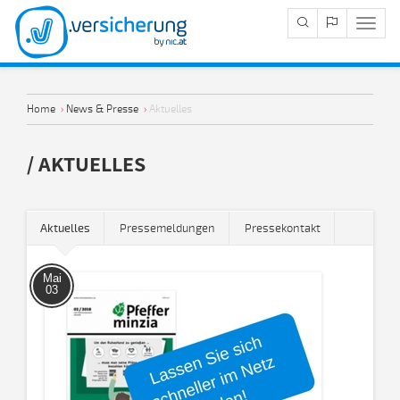
Navig
Anze
Home
›
News & Presse
›
Aktuelles
/ AKTUELLES
Aktuelles
Pressemeldungen
Pressekontakt
Mai
03